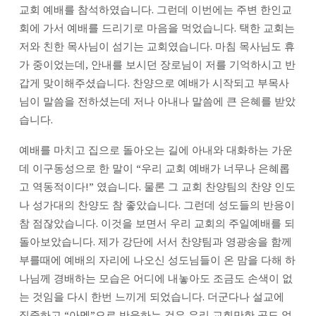
권
교회 예배를 참석하였습니다. 그런데 이번에는 주변 한인교
목
회에 가서 예배를 드리기로 마음을 먹었습니다. 택한 교회는
사
저와 친한 목사님이 섬기는 교회였습니다. 마침 목사님도 휴
가 중이었는데, 안내를 보시던 장로님이 저를 기억하시고 반
갑게 맞이해주셨습니다. 찬양으로 예배가 시작되고 부목사
님이 말씀을 전하셨는데 저나 아내나 말씀에 큰 은혜를 받았
습니다.
예배를 마치고 집으로 돌아오는 길에 아내와 대화하는 가운
데 이구동성으로 한 말이 “우리 교회 예배가 너무나 은혜롭
고 역동적이다!” 였습니다. 물론 그 교회 찬양팀의 찬양 인도
나 성가대의 찬양도 참 좋았습니다. 그런데 성도들의 반응이
참 점잖았습니다. 이것을 보면서 우리 교회의 주일예배를 되
돌아보았습니다. 제가 강단에 서서 찬양팀과 영광송을 함께
부를때에 예배의 자리에 나오신 성도님들이 온 맘을 다해 하
나님께 경배하는 모습은 어디에 내놓아도 조금도 손색이 없
는 것임을 다시 한번 느끼게 되었습니다. 더군다나 설교에
집중하고 “아멘”으로 반응하는 것은 우리 교회만한 곳도 없