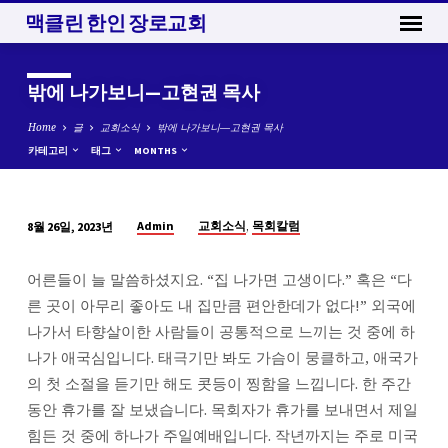
맥클린 한인 장로교회
밖에 나가보니—고현권 목사
Home
글
교회소식
밖에 나가보니—고현권 목사
카테고리
태그
MONTHS
,
Admin
교회소식
목회칼럼
8월 26일, 2023년
밖
에
어른들이 늘 말씀하셨지요. “집 나가면 고생이다.” 혹은 “다
나
른 곳이 아무리 좋아도 내 집만큼 편안한데가 없다!” 외국에
가
나가서 타향살이한 사람들이 공통적으로 느끼는 것 중에 하
보
나가 애국심입니다. 태극기만 봐도 가슴이 뭉클하고, 애국가
니
의 첫 소절을 듣기만 해도 콧등이 찡함을 느낍니다. 한 주간
—
동안 휴가를 잘 보냈습니다. 목회자가 휴가를 보내면서 제일
고
힘든 것 중에 하나가 주일예배입니다. 작년까지는 주로 미국
현