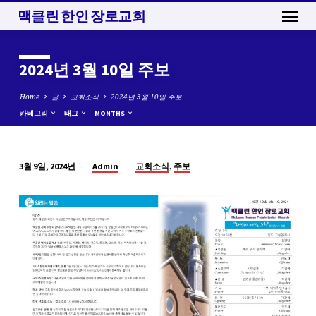
맥클린 한인 장로교회
2024년 3월 10일 주보
Home
글
교회소식
2024년 3월 10일 주보
카테고리
태그
MONTHS
,
Admin
교회소식
주보
3월 9일, 2024년
2024
년
3
월
10
일
주
보