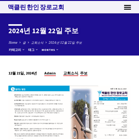
맥클린 한인 장로교회
2024년 12월 22일 주보
Home
글
교회소식
2024년 12월 22일 주보
카테고리
태그
MONTHS
,
Admin
교회소식
주보
12월 21일, 2024년
2024
년
12
월
22
일
주
보