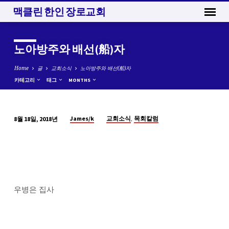
맥클린 한인 장로교회
노아방주와 배선(船)자
Home
글
교회소식
노아방주와 배선(船)자
카테고리
태그
MONTHS
,
James/k
교회소식
목회칼럼
8월 18일, 2018년
노
아
방
주
와
배
우병은 집사
선
(船)
자