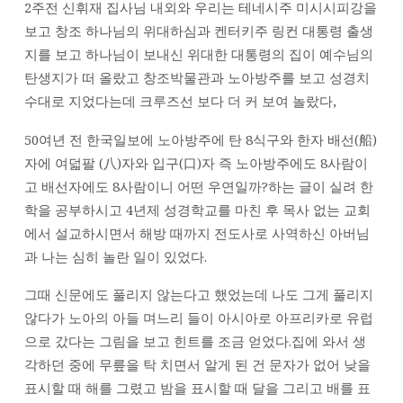
2주전 신휘재 집사님 내외와 우리는 테네시주 미시시피강을
보고 창조 하나님의 위대하심과 켄터키주 링컨 대통령 출생
지를 보고 하나님이 보내신 위대한 대통령의 집이 예수님의
탄생지가 떠 올랐고 창조박물관과 노아방주를 보고 성경치
수대로 지었다는데 크루즈선 보다 더 커 보여 놀랐다,
50여년 전 한국일보에 노아방주에 탄 8식구와 한자 배선(船)
자에 여덟팔 (八)자와 입구(口)자 즉 노아방주에도 8사람이
고 배선자에도 8사람이니 어떤 우연일까?하는 글이 실려 한
학을 공부하시고 4년제 성경학교를 마친 후 목사 없는 교회
에서 설교하시면서 해방 때까지 전도사로 사역하신 아버님
과 나는 심히 놀란 일이 있었다.
그때 신문에도 풀리지 않는다고 했었는데 나도 그게 풀리지
않다가 노아의 아들 며느리 들이 아시아로 아프리카로 유럽
으로 갔다는 그림을 보고 힌트를 조금 얻었다.집에 와서 생
각하던 중에 무릎을 탁 치면서 알게 된 건 문자가 없어 낮을
표시할 때 해를 그렸고 밤을 표시할 때 달을 그리고 배를 표