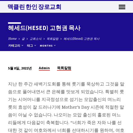
맥클린 한인 장로교회
헤세드(HESED) 고현권 목사
Home
글
교회소식
목회칼럼
헤세드(Hesed) 고현권 목사
카테고리
태그
MONTHS
Admin
목회칼럼
5월 8일, 2022년
헤
세
지난 한 주간 새벽기도회를 통해 룻기를 묵상하고 그것을 말
드
씀으로 풀어내면서 큰 은혜를 맛보게 되었습니다. 특별히 룻
(HESED)
기는 시어머니를 지극정성으로 섬기는 모압출신의 며느리
고
룻의 효성이 잘 드러나기에 Mother’s Day 시즌에 적절한 말
현
씀이 아닐 수 없습니다. 나오미는 모압 출신의 홀로된 며느
권
리들에게 다음같이 축복합니다. “너희가 죽은 자와 나를 선
목
대한 것 같이 여호와께서 너희를 선대하시기를 원하며, 여호
사