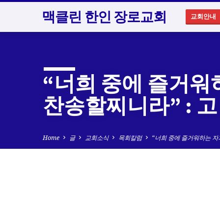
맥클린 한인 장로교회
교회안내
“너희 중에 즐거워
찬송할찌니라” : 고
Home
글
교회소식
목회칼럼
“너희 중에 즐거워하는 자
“너