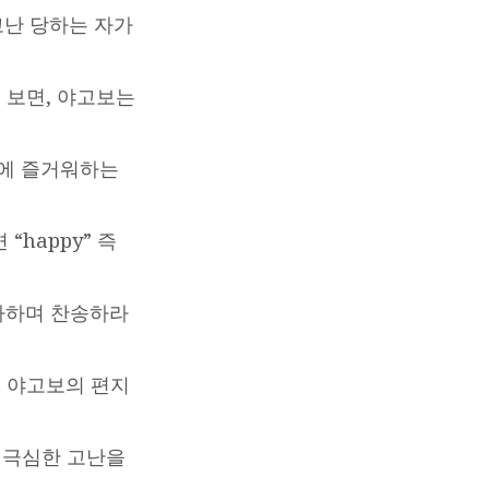
고난 당하는 자가
 보면, 야고보는
면에 즐거워하는
happy” 즉
감사하며 찬송하라
금 야고보의 편지
 극심한 고난을