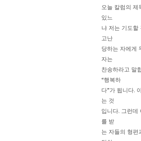
희
오늘 칼럼의 제목
있느
중
냐 저는 기도할
에
고난
당하는 자에게 
즐
자는
거
찬송하라고 말합니
“행복하
워
다”가 됩니다.
하
는 것
는
입니다. 그런데
를 받
자
는 자들의 형편