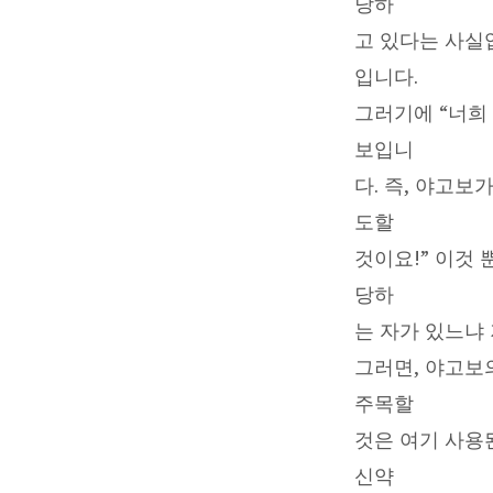
가
당하
고 있다는 사실입
있
입니다.
느
그러기에 “너희
보입니
냐?
다. 즉, 야고보
저
도할
는
것이요!” 이것
당하
찬
는 자가 있느냐
송
그러면, 야고보
주목할
할
것은 여기 사용된
찌
신약