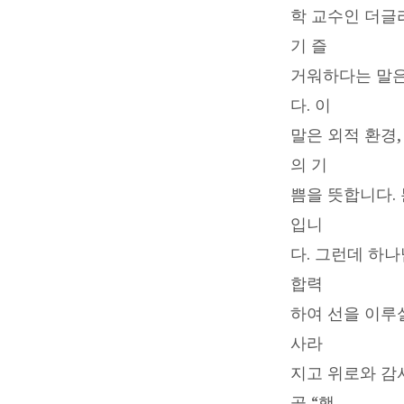
학 교수인 더글라
니
기 즐
라”
거워하다는 말은
:
다. 이
말은 외적 환경
고
의 기
현
쁨을 뜻합니다.
입니
권
다. 그런데 하
목
합력
하여 선을 이루
사
사라
지고 위로와 감
곧 “행