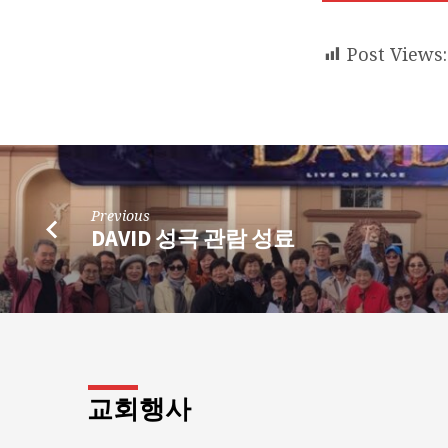
년
11
Post Views:
월
13
일
Previous
주
DAVID 성극 관람 성료
보
교회행사