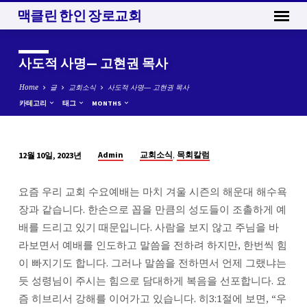
맥클린 한인 장로교회
사도적 사명— 고현권 목사
Home
글
교회소식
사도적 사명— 고현권 목사
카테고리
태그
MONTHS
,
Admin
교회소식
목회칼럼
12월 10일, 2023년
사
도
요즘 우리 교회 수요예배는 마치 겨울 시즌의 해운대 해수욕
적
장과 같습니다. 한손으로 꼽을 만큼의 성도들이 조촐하게 예
사
배를 드리고 있기 때문입니다. 사람을 보지 않고 주님을 바
명
라보면서 예배를 인도하고 말씀을 전하려 하지만, 한번씩 힘
—
이 빠지기도 합니다. 그러나 말씀을 전하면서 언제 그랬냐는
고
듯 성령님이 주시는 힘으로 담대하게 복음을 선포합니다. 요
현
즘 히브리서 강해를 이어가고 있습니다. 히3:1절에 보면, “우
권