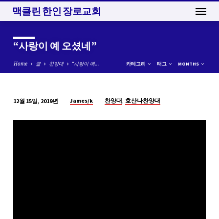
맥클린 한인 장로교회
“사랑이 예 오셨네”
Home
글
찬양대
“사랑이 예…
카테고리
태그
MONTHS
,
James/k
찬양대
호산나찬양대
12월 15일, 2019년
“사
랑
이
예
오
셨
네”