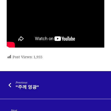
Post Views:
1,955
Previous
"주께 영광"
Next