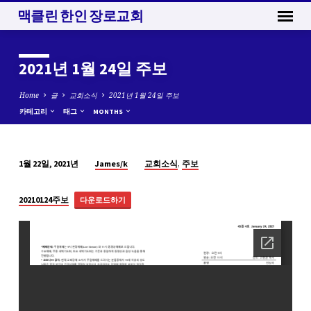
맥클린 한인 장로교회
2021년 1월 24일 주보
Home
글
교회소식
2021년 1월 24일 주보
카테고리
태그
MONTHS
,
James/k
교회소식
주보
1월 22일, 2021년
2021
년
20210124주보
다운로드하기
1
월
24
일
주
보