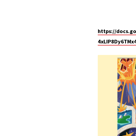
2026
MKPC
https://docs.
4xLIP8Dy6TMx
VACATION
BIBLE
SCHOOL REGIS