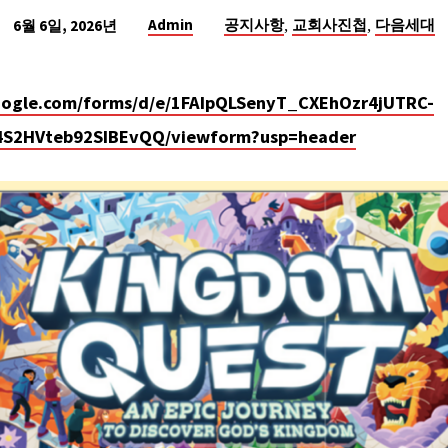
,
,
Admin
공지사항
교회사진첩
다음세대
6월 6일, 2026년
google.com/forms/d/e/1FAIpQLSenyT_CXEhOzr4jUTRC-
4S2HVteb92SIBEvQQ/viewform?usp=header
TRATION