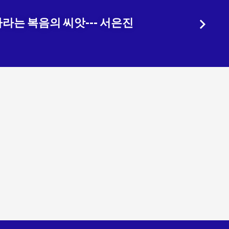
라는 복음의 씨앗--- 서은진