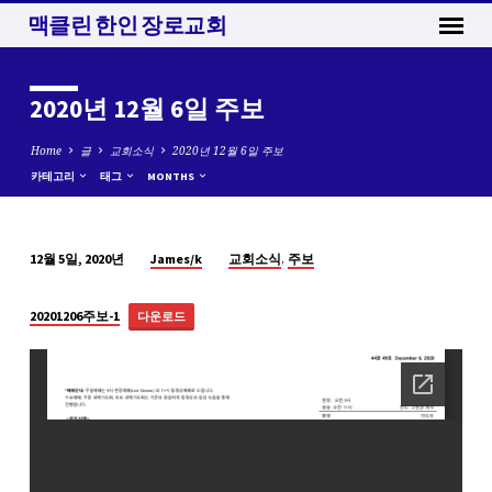
맥클린 한인 장로교회
2020년 12월 6일 주보
Home
글
교회소식
2020년 12월 6일 주보
카테고리
태그
MONTHS
,
James/k
교회소식
주보
12월 5일, 2020년
2020
년
20201206주보-1
다운로드
12
월
6
일
주
보