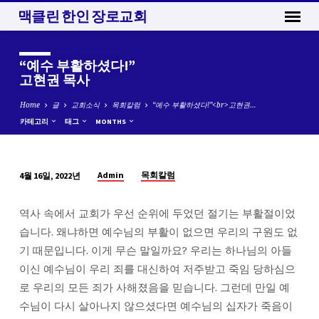
맥클린 한인 장로교회
“예수 부활하셨다!”
고현권 목사
Home
글
교회소식
목회칼럼
“예수 부활하셨다!”<br>고현권…
카테고리
태그
MONTHS
Admin
목회칼럼
4월 16일, 2022년
“예
수
역사 속에서 교회가 우선 순위에 두었던 절기는 부활절이었
부
습니다. 왜냐하면 예수님의 부활이 없으면 우리의 구원도 없
활
기 때문입니다. 이게 무슨 말일까요? 우리는 하나님의 아들
하
이신 예수님이 우리 죄를 대신하여 저주받고 죽임 당하심으
셨
로 우리의 모든 죄가 사해졌음을 믿습니다. 그런데 만일 예
다!”
수님이 다시 살아나지 않으셨다면 예수님의 십자가 죽음이
고