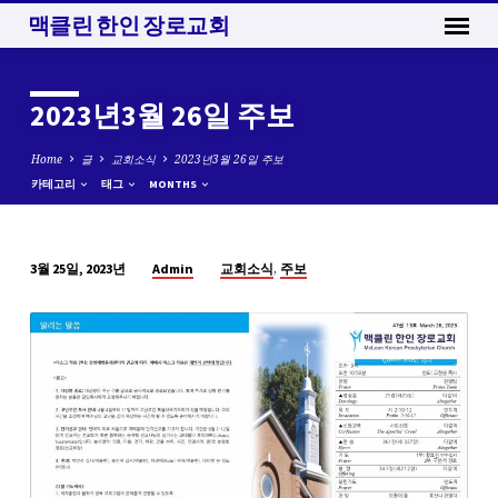
맥클린 한인 장로교회
2023년3월 26일 주보
Home
글
교회소식
2023년3월 26일 주보
카테고리
태그
MONTHS
,
Admin
교회소식
주보
3월 25일, 2023년
2023
년
3
월
26
일
주
보