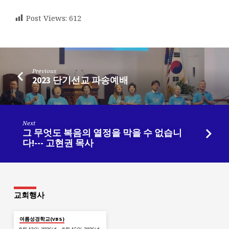
Post Views:
612
Previous
2023 단기선교 파송예배
Next
그 무엇도 복음의 열정을 막을 수 없습니
다!--- 고현권 목사
교회행사
여름성경학교(VBS)