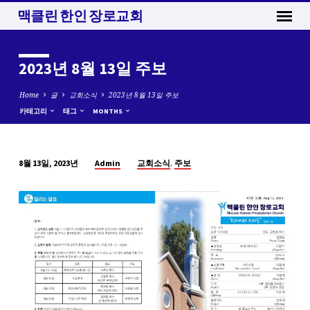
맥클린 한인 장로교회
2023년 8월 13일 주보
Home
글
교회소식
2023년 8월 13일 주보
카테고리
태그
MONTHS
,
Admin
교회소식
주보
8월 13일, 2023년
2023
년
8
월
13
일
주
보