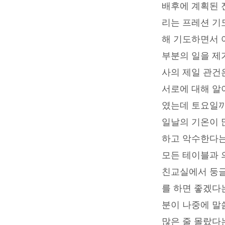
배후에 계획된 전
할
리는 프레션 기
수
해 기도하면서 
부분의 일을 제
없
사의 제일 관건은
는
서로에 대해 알
였는데 토요일까
은
일날의 기온이 
혜
하고 악수한다는
—
모든 테이블과 
친교실에서 둥글
고
를 하면 좋겠다
현
분이 나중에 말
많은 줄 몰랐다