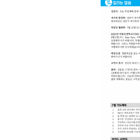
년
7
월
6
일
주
보