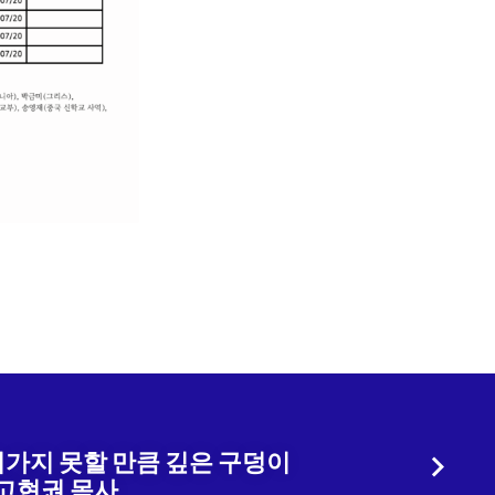
려가지 못할 만큼 깊은 구덩이
 고현권 목사