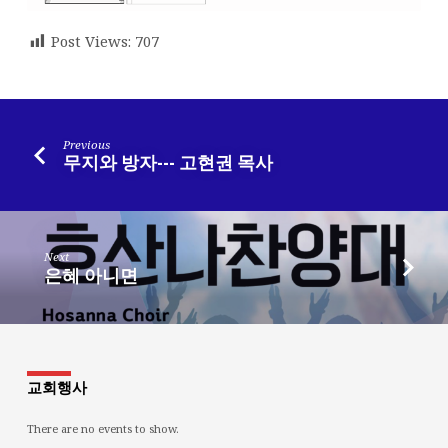
Post Views:
707
Previous
무지와 방자--- 고현권 목사
Next
은혜 아니면
교회행사
There are no events to show.