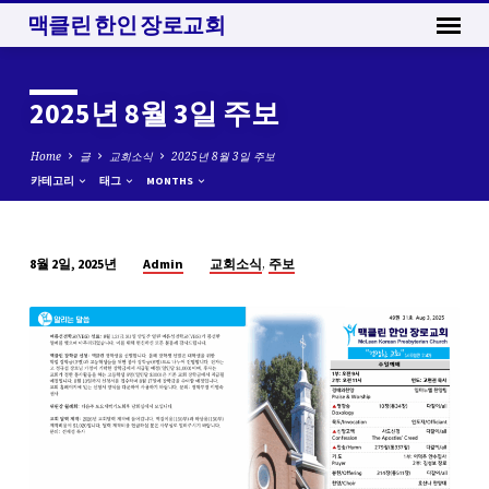
맥클린 한인 장로교회
2025년 8월 3일 주보
Home
글
교회소식
2025년 8월 3일 주보
카테고리
태그
MONTHS
,
Admin
교회소식
주보
8월 2일, 2025년
2025
년
8
월
3
일
주
보