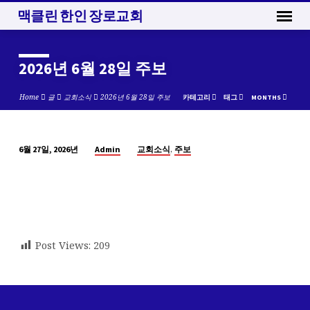
맥클린 한인 장로교회
2026년 6월 28일 주보
Home
글
교회소식
2026년 6월 28일 주보
카테고리
태그
MONTHS
,
Admin
교회소식
주보
6월 27일, 2026년
2026
년
6
월
28
일
Post Views:
209
주
보